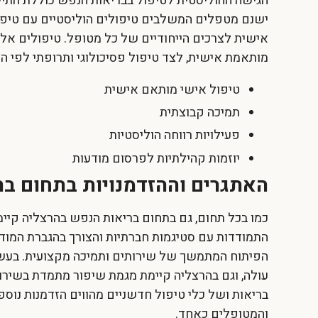
הגישה ההוליסטית לטיפול בבריאות הנפש כוללת התיי
ישנם מטפלים המשלבים טיפולים הוליסטיים עם טיפול
אישית לצרכים הייחודיים של כל מטופל. טיפולים אלו עש
מותאמת אישית, לצד טיפול פסיכולוגי ותרופתי לפי הצ
טיפול אישי מותאם אישית
תמיכה קבוצתית
פעילויות רווחה הוליסטיות
יוזמות קהילתיות לפרסום מודעות
האתגרים וההזדמנויות בתחום ב
כמו בכל תחום, גם בתחום בריאות הנפש בהרצליה קיימ
התמודדות עם סטיגמות חברתיות והצורך בהגברת המודע
הפיתוח המתמשך של שירותים ותמיכה מקצועית. בעשו
עולה, וגם בהרצליה קיימת מגמת שיפור מתמדת בשירות
בריאות ושל כלי טיפול חדשניים מהווים הזדמנות נו
והמטופלים כאחד.