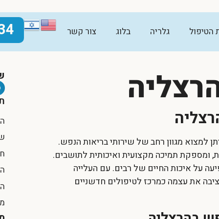
34
ת הטיפול
גלריה
בלוג
צור קשר
רצליה
ש
תו
רצליה
הק
שי
ן למצוא מגוון רחב של שירותי בריאות הנפש.
חש
, ומספקת תמיכה מקצועית ואיכותית לתושבים.
עה על איכות החיים של רבים. עם העלייה
הג
ציבה את עצמה כמרכז לטיפולים חדשניים
הא
מק
פש בהרצליה
מ