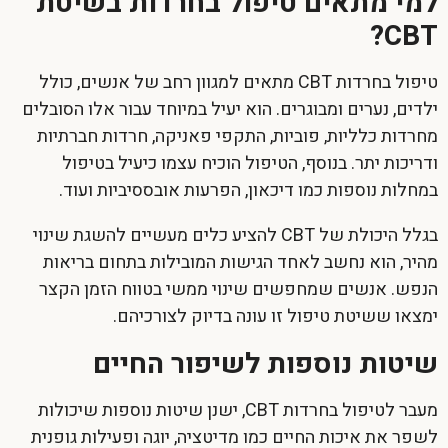
למי מתאים טיפול בחרדות בשיטת
CBT?
טיפול בחרדות CBT
מתאים למגוון רחב של אנשים, כולל
ילדים, נערים ומבוגרים. הוא יעיל במיוחד עבור אלו הסובלים
מחרדות כלליות, פוביות, התקפי פאניקה, חרדות חברתיות
ודריכות יתר. בנוסף, הטיפול הוכיח עצמו כיעיל בטיפול
במחלות נוספות כמו דיכאון, הפרעות אובססיביות ועוד.
בגלל היכולת של CBT להציע כלים מעשיים להשגת שינוי
מהיר, הוא נחשב לאחד הגישות המובילות בתחום בריאות
הנפש. אנשים שמחפשים שינוי ממשי בטווח הזמן הקצר
ימצאו ששיטת טיפול זו עונה בדיוק לצורכיהם.
שיטות נוספות לשיפור החיים
מעבר ל
טיפול בחרדות CBT
, ישנן שיטות נוספות שיכולות
לשפר את איכות החיים כמו מדיטציה, יוגה ופעילות גופנית