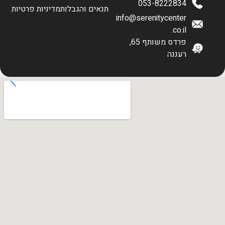
053-8222834
תנאים והגבלות
מדיניות פרטיות
info@serenitycenter
.co.il
פרדס משותף 65,
רעננה