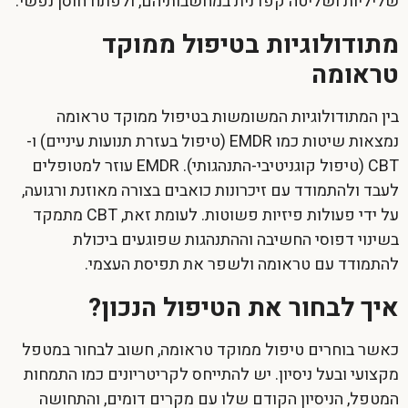
שליליות ושליטה קפדנית במחשבותיהם, ולפתח חוסן נפשי.
מתודולוגיות בטיפול ממוקד
טראומה
בין המתודולוגיות המשומשות בטיפול ממוקד טראומה
נמצאות שיטות כמו EMDR (טיפול בעזרת תנועות עיניים) ו-
CBT (טיפול קוגניטיבי-התנהגותי). EMDR עוזר למטופלים
לעבד ולהתמודד עם זיכרונות כואבים בצורה מאוזנת ורגועה,
על ידי פעולות פיזיות פשוטות. לעומת זאת, CBT מתמקד
בשינוי דפוסי החשיבה וההתנהגות שפוגעים ביכולת
להתמודד עם טראומה ולשפר את תפיסת העצמי.
איך לבחור את הטיפול הנכון?
כאשר בוחרים טיפול ממוקד טראומה, חשוב לבחור במטפל
מקצועי ובעל ניסיון. יש להתייחס לקריטריונים כמו התמחות
המטפל, הניסיון הקודם שלו עם מקרים דומים, והתחושה