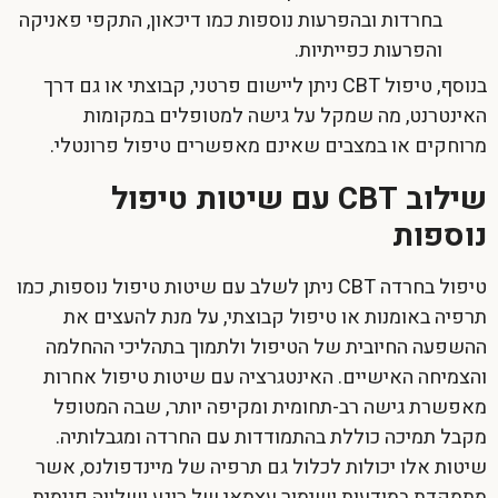
בחרדות ובהפרעות נוספות כמו דיכאון, התקפי פאניקה
והפרעות כפייתיות.
בנוסף, טיפול
CBT
ניתן ליישום פרטני, קבוצתי או גם דרך
האינטרנט, מה שמקל על גישה למטופלים במקומות
מרוחקים או במצבים שאינם מאפשרים טיפול פרונטלי.
שילוב CBT עם שיטות טיפול
נוספות
טיפול בחרדה
CBT
ניתן לשלב עם שיטות טיפול נוספות, כמו
תרפיה באומנות או טיפול קבוצתי, על מנת להעצים את
ההשפעה החיובית של הטיפול ולתמוך בתהליכי ההחלמה
והצמיחה האישיים. האינטגרציה עם שיטות טיפול אחרות
מאפשרת גישה רב-תחומית ומקיפה יותר, שבה המטופל
מקבל תמיכה כוללת בהתמודדות עם החרדה ומגבלותיה.
שיטות אלו יכולות לכלול גם תרפיה של מיינדפולנס, אשר
מתמקדת במודעות ושימור עצמאי של רוגע ושלווה פנימית,