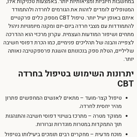
במחשבות חיוביות ומציאותיות יותר. באמצעות טכניקות אלו,
המטופלים לומדים לזהות את הגורמים לחרדה ולהתמודד
איתם באופן יעיל יותר. טיפול
CBT
מספק כלים פרקטיים
להתמודדות עם מצבי חרדה ביום-יום ומקנה מיומנויות ניהול
מתחים ושיפור המודעות העצמית. עקרון מרכזי הוא ההדרכה
לצפייה והבנה של תהליכים פנימיים, כמו הכרת דפוסי חשיבה
שליליים, הטלת ספק בנכונותם והשגת פרספקטיבה נאותה
יותר.
יתרונות השימוש בטיפול בחרדה
CBT
טיפול קצר-מועד – מתאים לאנשים המחפשים פתרון
מהיר יחסית לחרדה.
ממוקד מטרה – מתרכז בשינוי דפוסי חשיבה והתנהגות
תוך התמקדות במטרות מוגדרות וברורות.
מוכח מדעית – מחקרים רבים תומכים ביעילותו בטיפול