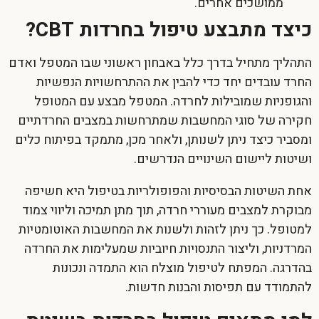
ממושכים אחרים.
כיצד מתבצע טיפול בחרדות CBT?
התהליך מתחיל בדרך כלל באבחון ראשוני שבו המטפל ואדם
החרד עובדים יחד כדי להבין את ההתרחשויות הנפשיות
והגופניות שמובילות לחרדה. המטפל מבצע עם המטופל
חקירה של סוגי המחשבות שמתרחשות במצבים החרדתיים
ומסביר כיצד ניתן לשנותן, ולאחר מכן, מתמקד בפיתוח כלים
ושיטות ליישום השינויים הנדרשים.
אחת השיטות הבסיסיות והפופולריות בטיפול היא חשיפה
מבוקרת למצבים מעוררי חרדה, תוך מתן תמיכה וליווי צמוד
למטופל. כך ניתן לזהות ולשנות את המחשבות האוטומטיות
המרדניות, וליצור התנסויות חיוביות שמעלימות את החרדה
בהדרגה. המפתח לטיפול מוצלח הוא התמדה ונכונות
להתמודד עם תפיסות והבנות חדשות.