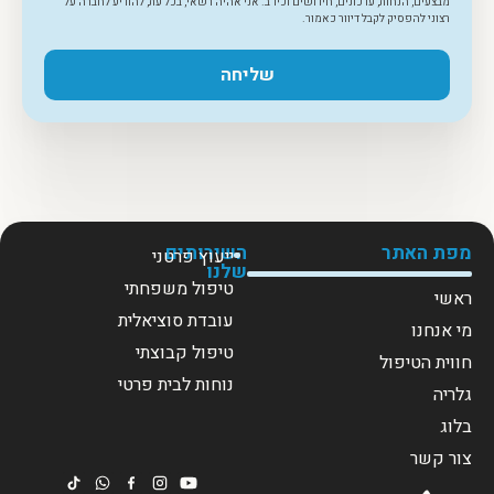
מבצעים, הנחות, עדכונים, חידושים וכיו"ב. אני אהיה רשאי, בכל עת, להודיע לחברה על
רצוני להפסיק לקבל דיוור כאמור.
שליחה
מפת האתר
השירותים
ייעוץ פרטני
שלנו
טיפול משפחתי
ראשי
עובדת סוציאלית
מי אנחנו
טיפול קבוצתי
חווית הטיפול
נוחות לבית פרטי
גלריה
בלוג
צור קשר