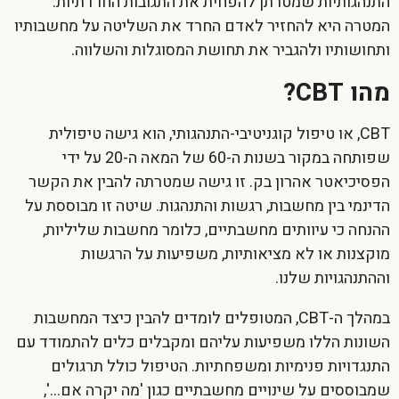
התנהגותיות שמטרתן להפחית את התגובות החרדתיות.
המטרה היא להחזיר לאדם החרד את השליטה על מחשבותיו
ותחושותיו ולהגביר את תחושת המסוגלות והשלווה.
מהו CBT?
CBT, או טיפול קוגניטיבי-התנהגותי, הוא גישה טיפולית
שפותחה במקור בשנות ה-60 של המאה ה-20 על ידי
הפסיכיאטר אהרון בק. זו גישה שמטרתה להבין את הקשר
הדינמי בין מחשבות, רגשות והתנהגות. שיטה זו מבוססת על
ההנחה כי עיוותים מחשבתיים, כלומר מחשבות שליליות,
מוקצנות או לא מציאותיות, משפיעות על הרגשות
וההתנהגויות שלנו.
במהלך ה-CBT, המטופלים לומדים להבין כיצד המחשבות
השונות הללו משפיעות עליהם ומקבלים כלים להתמודד עם
התנגדויות פנימיות ומשפחתיות. הטיפול כולל תרגולים
שמבוססים על שינויים מחשבתיים כגון 'מה יקרה אם…',