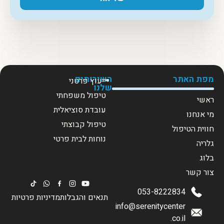
מפת האתר
השירותים
ייעוץ פרטני
שלנו
טיפול משפחתי
ראשי
עובדת סוציאלית
מי אנחנו
טיפול קבוצתי
חווית הטיפול
נוחות לבית פרטי
גלריה
בלוג
צור קשר
053-8222834
תנאים והגבלות
מדיניות פרטיות
info@serenitycenter
.co.il