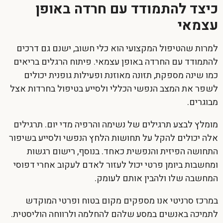
כיצד להתמודד עם חרדה באופן
עצמאי
למרות שהטיפול המקצועי הוא כלי חשוב, ישנם גם דרכים
להתמודד עם החרדה באופן עצמאי. פיתוח הרגלים בריאים
כמו שינה מספקת, תזונה מאוזנת ופעילות גופנית יכולים
לשפר את המצב הנפשי הכללי ולסייע ב
טיפול בחרדות אצל
מבוגרים
.
מומלץ לבצע תרגילים של נשימה והרפיה מדי יום. תרגילים
אלה יכולים להקל על תחושות הלחץ הנפשי ולסייע בשיפור
התחושה הפיזית והנפשית כאחד. בנוסף, רישום רגשות
ומחשבות ביומן פרטי יכול לעזור לאדם לעקוב אחרי דפוסי
המחשבה שלו ולהבין אותם לעומק.
במרכז סרניטי אנו מספקים מקום בטוח ופרטי המוקדש
לתמיכה באנשים במסע שלהם להחלמה ולרווחה הוליסטית.