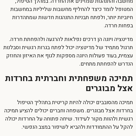
מחשבה והתנהגות שמזינים את החרדה. במהלך הטיפול,
המטופל לומד כיצד להחליף מחשבות שליליות במחשבות
חיוביות יותר, ולפתח תבניות התנהגות חדשות שמתהדרות
בפחות חרדה.
מדיטציה ויוגה הן דרכים נפלאות להרגעה ולהפחתת חרדה.
תרגול מתמיד של מדיטציה יכול לפתח בגרות רגשית וסבלנות
עצמית, בעוד פעולות היוגה מספקות לגוף את האיזון והחוזק
הנדרש להפחתת מתחים.
תמיכה משפחתית וחברתית בחרדות
אצל מבוגרים
תמיכה מהסובבים יכולה להיות קריטית בתהליך ה
טיפול
בחרדות אצל מבוגרים
. משפחה וחברים יכולים להציע תמיכה
רגשית ולהוות מקור לעידוד. שיחה פתוחה על החרדות יכולה
להקל על ההתמודדות ולהביא לשיפור במצב הנפשי.