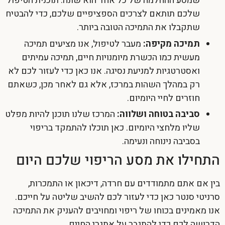
שמסע ההחלמה של כל אחד הוא שונה. תוכנית הטיפול
שלכם תותאם לצרכים הספציפיים שלכם, כדי להבטיח
שתקבלו את התמיכה הטובה ביותר.
תמיכה מקיפה:
מעבר לטיפול, אנו מציעים תמיכה
מעשית כמו הכשרת מיומנויות חיים, תמיכה עמיתים
ואסטרטגיות למניעת נסיגה. אנו כאן כדי לעזור לכם לא
רק במהלך השהות במרכז, אלא גם לאחר מכן, כשאתם
חוזרים לחיי היומיום.
סביבה בטוחה ושלווה:
המרכז שלנו תוכנן להיות מפלט
שליו מלחצי היומיום. כאן תוכלו להתמקד בריפוי
בסביבה נינוחה ונעימה.
התחילו את מסע הריפוי שלכם היום
בין אם אתם מתמודדים עם חרדה, דיכאון או התמכרות,
סרניטי סנטר כאן כדי לעזור לכם להשיב שליטה על חייכם.
אנו מאמינים בכוחו של ריפוי ומחויבים להעניק את התמיכה
הדרושה לכם כדי להתגבר על אתגרי החיים.