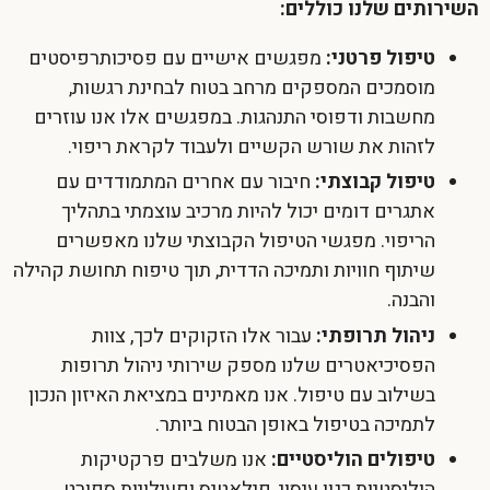
השירותים שלנו כוללים:
טיפול פרטני:
מפגשים אישיים עם פסיכותרפיסטים
מוסמכים המספקים מרחב בטוח לבחינת רגשות,
מחשבות ודפוסי התנהגות. במפגשים אלו אנו עוזרים
לזהות את שורש הקשיים ולעבוד לקראת ריפוי.
טיפול קבוצתי:
חיבור עם אחרים המתמודדים עם
אתגרים דומים יכול להיות מרכיב עוצמתי בתהליך
הריפוי. מפגשי הטיפול הקבוצתי שלנו מאפשרים
שיתוף חוויות ותמיכה הדדית, תוך טיפוח תחושת קהילה
והבנה.
ניהול תרופתי:
עבור אלו הזקוקים לכך, צוות
הפסיכיאטרים שלנו מספק שירותי ניהול תרופות
בשילוב עם טיפול. אנו מאמינים במציאת האיזון הנכון
לתמיכה בטיפול באופן הבטוח ביותר.
טיפולים הוליסטיים:
אנו משלבים פרקטיקות
הוליסטיות כגון עיסוי, פילאטיס ופעילויות ספורט