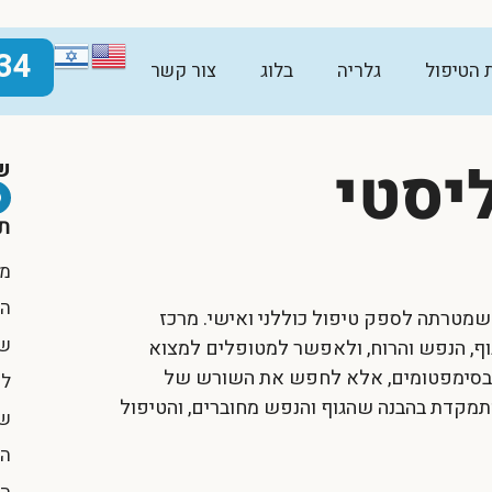
34
ת הטיפול
גלריה
בלוג
צור קשר
יסטי
ש
תו
מה
הי
 שמטרתה לספק טיפול כוללני ואישי.
מרכז
שי
, הנפש והרוח, ולאפשר למטופלים למצוא
פל בסימפטומים, אלא לחפש את השורש של
למ
מתמקדת בהבנה שהגוף והנפש מחוברים, והטיפול
שי
הי