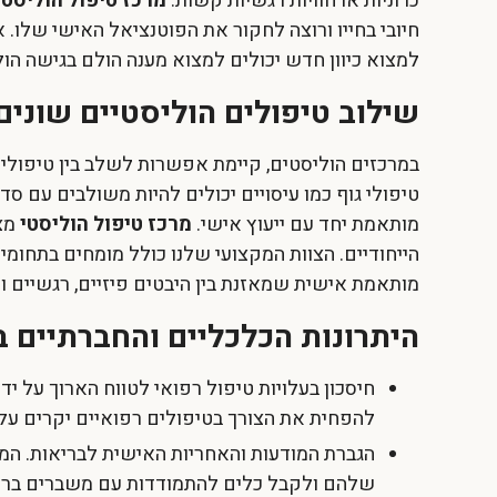
כרוניות או חוויות רגשיות קשות.
מרכז טיפול הוליסטי
חיובי בחייו ורוצה לחקור את הפוטנציאל האישי שלו.
למצוא כיוון חדש יכולים למצוא מענה הולם בגישה הולי
שילוב טיפולים הוליסטיים שונים
במרכזים הוליסטים, קיימת אפשרות לשלב בין טיפולים 
טיפולי גוף כמו עיסויים יכולים להיות משולבים עם סד
מותאמת יחד עם ייעוץ אישי.
מרכז טיפול הוליסטי
מצי
הייחודיים. הצוות המקצועי שלנו כולל מומחים בתחומי
מותאמת אישית שמאזנת בין היבטים פיזיים, רגשיים ור
היתרונות הכלכליים והחברתיים ב
חיסכון בעלויות טיפול רפואי לטווח הארוך על ידי
להפחית את הצורך בטיפולים רפואיים יקרים על י
הגברת המודעות והאחריות האישית לבריאות. המ
שלהם ולקבל כלים להתמודדות עם משברים בריא