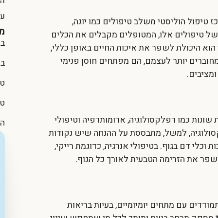
הח
על
ז טיפול הוליסטי
משלב טיפולים כמו יוגה,
מ
וב של טיפולים אלו, המטופלים מקבלים את הכלים
בר
 הוא היכולת לשפר את איכות החיים באופן כללי,
וברים יותר לעצמם, הם מפתחים חוסן פנימי
בר
מציבים.
טי
טי
 שונות כמו רפלקסולוגיה, ארומותרפיה וטיפולי
הו
לקסולוגיה, למשל, מתבססת על ההנחה שיש נקודות
וכלי דם בגוף. בטיפולי אנרגיה, כדוגמת רייקי,
פר את הזרימה הטבעית לאורך כל הגוף.
ודדים עם מתחים יומיומיים, בעיות בריאות