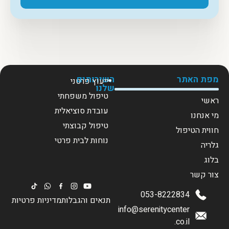
מפת האתר
השירותים
ייעוץ פרטני
שלנו
טיפול משפחתי
ראשי
עובדת סוציאלית
מי אנחנו
טיפול קבוצתי
חווית הטיפול
נוחות לבית פרטי
גלריה
בלוג
צור קשר
053-8222834
תנאים והגבלות
מדיניות פרטיות
info@serenitycenter
.co.il