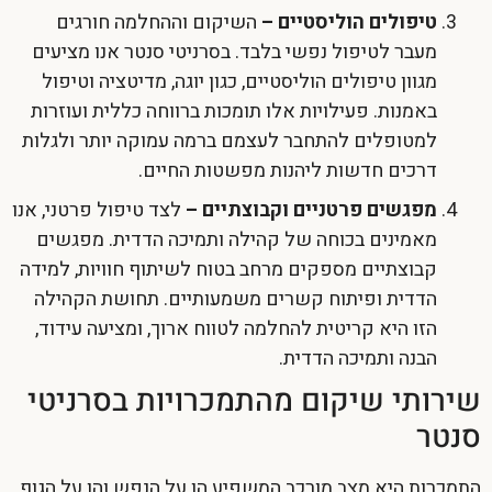
טיפולים הוליסטיים –
השיקום וההחלמה חורגים
מעבר לטיפול נפשי בלבד. בסרניטי סנטר אנו מציעים
מגוון טיפולים הוליסטיים, כגון יוגה, מדיטציה וטיפול
באמנות. פעילויות אלו תומכות ברווחה כללית ועוזרות
למטופלים להתחבר לעצמם ברמה עמוקה יותר ולגלות
דרכים חדשות ליהנות מפשטות החיים.
מפגשים פרטניים וקבוצתיים –
לצד טיפול פרטני, אנו
מאמינים בכוחה של קהילה ותמיכה הדדית. מפגשים
קבוצתיים מספקים מרחב בטוח לשיתוף חוויות, למידה
הדדית ופיתוח קשרים משמעותיים. תחושת הקהילה
הזו היא קריטית להחלמה לטווח ארוך, ומציעה עידוד,
הבנה ותמיכה הדדית.
שירותי שיקום מהתמכרויות בסרניטי
סנטר
התמכרות היא מצב מורכב המשפיע הן על הנפש והן על הגוף.