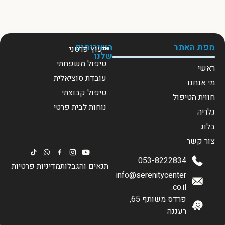
מפת האתר
השירותים
ייעוץ פרטני
שלנו
טיפול משפחתי
ראשי
עובדת סוציאלית
מי אנחנו
טיפול קבוצתי
חווית הטיפול
נוחות לבית פרטי
גלריה
בלוג
צור קשר
053-8222834
תנאים והגבלות
מדיניות פרטיות
info@serenitycenter
.co.il
פרדס משותף 65,
רעננה