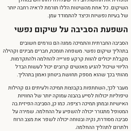
השיקום. כל אחת מהשיטות הללו תורמת לראיה רחבה יותר
של בעיות נפשיות וכיצד להתמודד עמן.
השפעת הסביבה על שיקום נפשי
הסביבה החברתית והתמיכה ממנה הם גורמים חשובים
בתהליך
שיקום נפשי
. משפחה תומכת, חברים מבינים וקהילה
מקבלת יכולים להוות קרקע פורייה להחלמה ולהתקדמות.
הליווי שיכול להגיע מאנשים קרובים יכול לעשות הבדל
מהותי בכך שהוא מספק תחושת ביטחון ואמון בתהליך.
מעבר לכך, השתתפות בקבוצות תמיכה ולעיתים גם קהילות
טיפוליות יכולות לסייע בהבנה עמוקה יותר של החוויות
האישיות ובמתן תמיכה רציפה. כמו כן, הסביבה הפיזית בה
המטופל מתגורר יכולה להשפיע על ההחלמה. שמירה על
סביבה מסודרת, נקיה ובטוחה יכולה לשפר את מצב הרוח
ולתרום לתהליך ההחלמה.