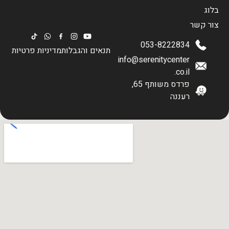
בלוג
צור קשר
053-8222834
תנאים והגבלות
מדיניות פרטיות
info@serenitycenter
.co.il
פרדס משותף 65,
רעננה