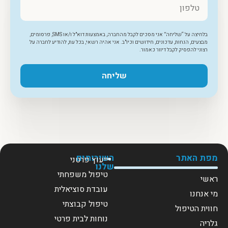
בלחיצה על “שליחה” אני מסכים לקבל מהחברה, באמצעות דוא"ל ו/או SMS, פרסומים,
מבצעים, הנחות, עדכונים, חידושים וכיו"ב. אני אהיה רשאי, בכל עת, להודיע לחברה על
רצוני להפסיק לקבל דיוור כאמור.
שליחה
מפת האתר
השירותים
ייעוץ פרטני
שלנו
טיפול משפחתי
ראשי
עובדת סוציאלית
מי אנחנו
טיפול קבוצתי
חווית הטיפול
נוחות לבית פרטי
גלריה